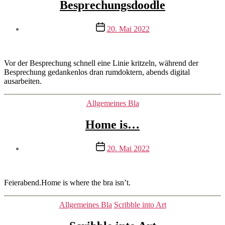
Besprechungsdoodle
Beitragsautor
Veröffentlichungsdatum
20. Mai 2022
Von
mrswilson
Vor der Besprechung schnell eine Linie kritzeln, während der
Besprechung gedankenlos dran rumdoktern, abends digital
ausarbeiten.
Kategorien
Allgemeines Bla
Home is…
Beitragsautor
Veröffentlichungsdatum
20. Mai 2022
Von
mrswilson
Feierabend.Home is where the bra isn’t.
Kategorien
Allgemeines Bla
Scribble into Art