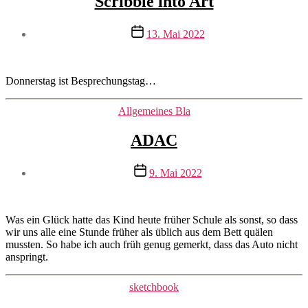
Scribble into Art
Beitragsautor
Veröffentlichungsdatum
13. Mai 2022
Von
mrswilson
Donnerstag ist Besprechungstag…
Kategorien
Allgemeines Bla
ADAC
Beitragsautor
Veröffentlichungsdatum
9. Mai 2022
Von
mrswilson
Was ein Glück hatte das Kind heute früher Schule als sonst, so dass
wir uns alle eine Stunde früher als üblich aus dem Bett quälen
mussten. So habe ich auch früh genug gemerkt, dass das Auto nicht
anspringt.
Kategorien
sketchbook