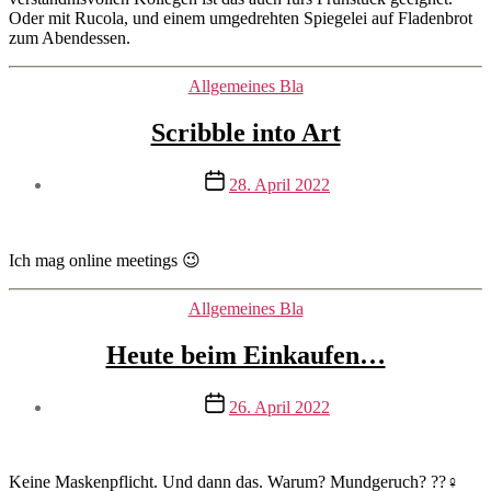
Oder mit Rucola, und einem umgedrehten Spiegelei auf Fladenbrot
zum Abendessen.
Kategorien
Allgemeines Bla
Scribble into Art
Beitragsautor
Veröffentlichungsdatum
28. April 2022
Von
mrswilson
Ich mag online meetings 😉
Kategorien
Allgemeines Bla
Heute beim Einkaufen…
Beitragsautor
Veröffentlichungsdatum
26. April 2022
Von
mrswilson
Keine Maskenpflicht. Und dann das. Warum? Mundgeruch? ??‍♀️