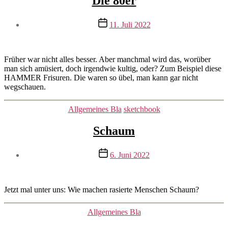
Die 80er
Beitragsautor
Veröffentlichungsdatum
11. Juli 2022
Von
mrswilson
Früher war nicht alles besser. Aber manchmal wird das, worüber
man sich amüsiert, doch irgendwie kultig, oder? Zum Beispiel diese
HAMMER Frisuren. Die waren so übel, man kann gar nicht
wegschauen.
Kategorien
Allgemeines Bla
sketchbook
Schaum
Beitragsautor
Veröffentlichungsdatum
6. Juni 2022
Von
mrswilson
Jetzt mal unter uns: Wie machen rasierte Menschen Schaum?
Kategorien
Allgemeines Bla