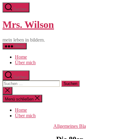
Zum
Suchen
Inhalt
springen
Mrs. Wilson
mein leben in bildern.
Menü
Home
Über mich
Suchen
Suche
nach:
Suche
schließen
Menü schließen
Home
Über mich
Kategorien
Allgemeines Bla