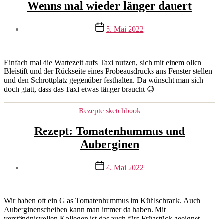
Wenns mal wieder länger dauert
Beitragsautor
Veröffentlichungsdatum
5. Mai 2022
Von
mrswilson
Einfach mal die Wartezeit aufs Taxi nutzen, sich mit einem ollen
Bleistift und der Rückseite eines Probeausdrucks ans Fenster stellen
und den Schrottplatz gegenüber festhalten. Da wünscht man sich
doch glatt, dass das Taxi etwas länger braucht 😉
Kategorien
Rezepte
sketchbook
Rezept: Tomatenhummus und
Auberginen
Beitragsautor
Veröffentlichungsdatum
4. Mai 2022
Von
mrswilson
Wir haben oft ein Glas Tomatenhummus im Kühlschrank. Auch
Auberginenscheiben kann man immer da haben. Mit
verständnisvollen Kollegen ist das auch fürs Frühstück geeignet.