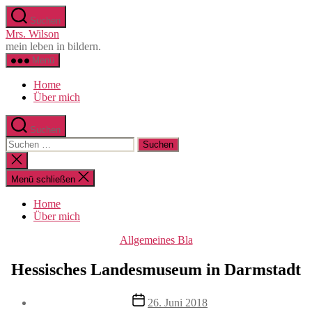
Zum
Suchen
Inhalt
Mrs. Wilson
springen
mein leben in bildern.
Menü
Home
Über mich
Suchen
Suche
nach:
Suche
schließen
Menü schließen
Home
Über mich
Kategorien
Allgemeines Bla
Hessisches Landesmuseum in Darmstadt
Beitragsautor
Veröffentlichungsdatum
26. Juni 2018