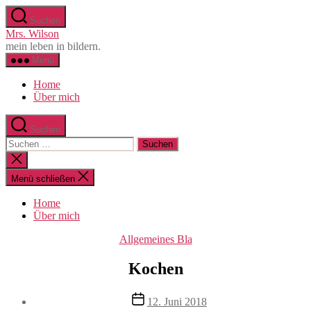
Zum
Suchen
Inhalt
Mrs. Wilson
springen
mein leben in bildern.
Menü
Home
Über mich
Suchen
Suche
nach:
Suche
schließen
Menü schließen
Home
Über mich
Kategorien
Allgemeines Bla
Kochen
Beitragsautor
Veröffentlichungsdatum
12. Juni 2018